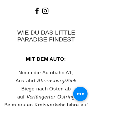
WIE DU DAS LITTLE
PARADISE FINDEST
MIT DEM AUTO:
Nimm die Autobahn A1,
Ausfahrt
Ahrensburg/Siek
Biege nach Osten ab
auf
Verlängerter Ostring
Beim ersten Kreisverkehr fahre auf
den
Hoisdorfer Weg
Am Ende der Straße fahre rechts