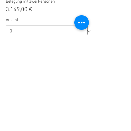
Belegung mit zwei Personen
3.149,00 €
Anzahl
Tickettyp
Schreibstube (EZ) mit Dusche
Mehr Infos
Preis
1.879,00 €
Anzahl