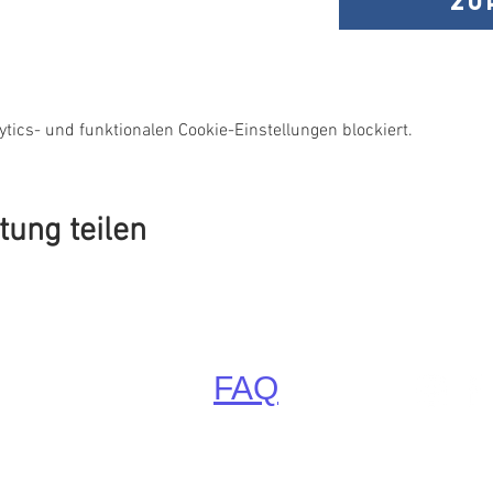
Zu
ics- und funktionalen Cookie-Einstellungen blockiert.
tung teilen
FAQ
Little Paradise, Krütz 2, 22955 Hoisdorf bei Hamburg
Stormarn, Schleswig-Holstein, Deutschland (Germany)